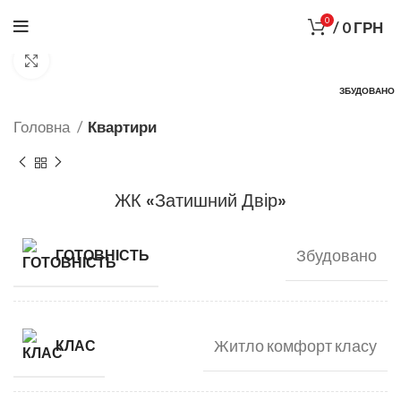
0
/
0
ГРН
Збільшити
ЗБУДОВАНО
Головна
Квартири
ЖК «Затишний Двір»
Збудовано
ГОТОВНІСТЬ
Житло комфорт класу
КЛАС