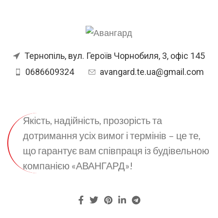
СТІНИ
Керамічна червона цегла
РЕМОНТ
Тернопіль, вул. Героїв Чорнобиля, 3, офіс 145
Чорнове оздоблення
0686609324
avangard.te.ua@gmail.com
УТЕПЛЕНЯ
Пінопласт
Якість, надійність, прозорість та
ВІКНА
5-ти камерні вікна енергозберігаючі склопакети
дотримання усіх вимог і термінів – це те,
що гарантує вам співпраця із будівельною
ОПАЛЕННЯ
Індивідуальне опалення
компанією «АВАНГАРД»!
АДРЕСА
вул. Будного, 3-В