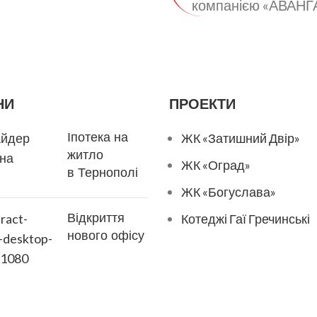
компанією «АВАНГ
 Працюємо на ринку будівельних послуг з 2014 року 
Номер телефону
НИ
ПРОЕКТИ
Ваше повідомлення
кументами для
Іпотека на
ЖК «Затишний Двір»
житло
ЖК «Оград»
в Тернополі
ЖК «Богуслава»
Відкриття
Котеджі Гаї Гречинські
нового офісу